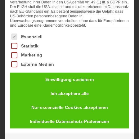
Verarbeitung Ihrer Daten in den USA gemäß Art. 49 (1) lit. a GDPR ein.
Der EuGH stuft die USA als ein Land mit unzureichendem Datenschutz
nach EU-Standards ein. Es besteht beispielsweise die Gefahr, dass
US-Behörden personenbezogene Daten in
Überwachungsprogrammen verarbeiten, ohne dass für Europäerinnen
und Europäer eine Klagemöglichkeit besteht.
Newsletter abonnieren und 5€
Es folgt eine Liste der Service-Gruppen, für die eine Ei
Essenziell
Gutschein erhalten!
Statistik
Erhalte Deko-Empfehlungen und neuste
Marketing
Angebote direkt in Dein E-Mail-Postfach.
Externe Medien
Nach der Anmeldung zum Newsletter erhältst
Du von uns Deinen Gutscheincode für 5 €
Rabatt.
Einwilligung speichern
Ich akzeptiere alle
Nur essenzielle Cookies akzeptieren
Anmeldung bestätigen
Individuelle Datenschutz-Präferenzen
Informationen dazu, wie Bella Home
Feeling mit deinen Daten umgeht, findest du