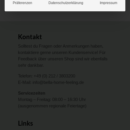
Präferenzen
Datenschutzerklärung
Impressum
in unserer Datenschutzerklärung.
Kontakt
Solltest du Fragen oder Anmerkungen haben,
kontaktiere gerne unseren Kundenservice! Für
Feedback über unseren Shop sind wir ebenfalls
sehr dankbar.
Telefon:
+49 (0) 212 / 3803200
E-Mail:
info@bella-home-feeling.de
Servicezeiten
Montag – Freitag: 08:00 – 16:30 Uhr
(ausgenommen regionale Feiertage)
Links