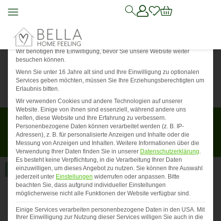
Mit die
Datenschutz-Präferenz
Wir benötigen Ihre Einwilligung, bevor Sie unsere Website weiter
besuchen können.
Wenn Sie unter 16 Jahre alt sind und Ihre Einwilligung zu optionalen
Services geben möchten, müssen Sie Ihre Erziehungsberechtigten um
Erlaubnis bitten.
Wir verwenden Cookies und andere Technologien auf unserer
Website. Einige von ihnen sind essenziell, während andere uns
helfen, diese Website und Ihre Erfahrung zu verbessern.
Für begrenzte Zeit: Du erhältst 5 Euro Rabatt auf deinen
Personenbezogene Daten können verarbeitet werden (z. B. IP-
Einkauf von 20 Euro oder mehr! Verwende einfach den
Adressen), z. B. für personalisierte Anzeigen und Inhalte oder die
Code
BHF05
im Warenkorb.
Messung von Anzeigen und Inhalten.
Weitere Informationen über die
*Einmalig einlösbar und nicht kombinierbar*
Verwendung Ihrer Daten finden Sie in unserer
Datenschutzerklärung
.
Es besteht keine Verpflichtung, in die Verarbeitung Ihrer Daten
einzuwilligen, um dieses Angebot zu nutzen.
Sie können Ihre Auswahl
Angebot!
jederzeit unter
Einstellungen
widerrufen oder anpassen.
Bitte
beachten Sie, dass aufgrund individueller Einstellungen
möglicherweise nicht alle Funktionen der Website verfügbar sind.
Einige Services verarbeiten personenbezogene Daten in den USA. Mit
Ihrer Einwilligung zur Nutzung dieser Services willigen Sie auch in die