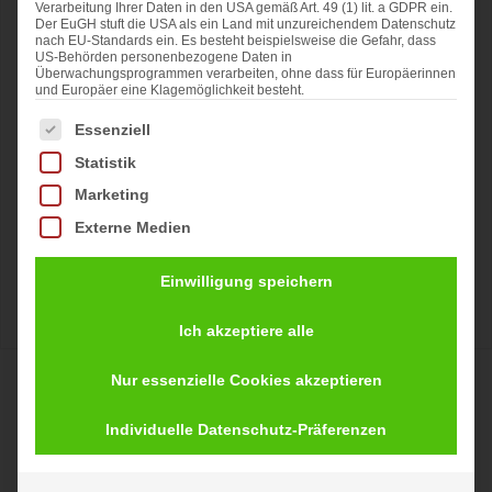
Verarbeitung Ihrer Daten in den USA gemäß Art. 49 (1) lit. a GDPR ein.
Der EuGH stuft die USA als ein Land mit unzureichendem Datenschutz
nach EU-Standards ein. Es besteht beispielsweise die Gefahr, dass
US-Behörden personenbezogene Daten in
Überwachungsprogrammen verarbeiten, ohne dass für Europäerinnen
und Europäer eine Klagemöglichkeit besteht.
Es folgt eine Liste der Service-Gruppen, für die eine Ei
Essenziell
Statistik
Marketing
Externe Medien
Einwilligung speichern
Ich akzeptiere alle
2er Set Lichtkugel Polline LED
Nur essenzielle Cookies akzeptieren
grün+rosa
Individuelle Datenschutz-Präferenzen
Ursprünglicher
Aktueller
29,90
€
24,95
€
Preis
Preis
inkl. 19 % MwSt.