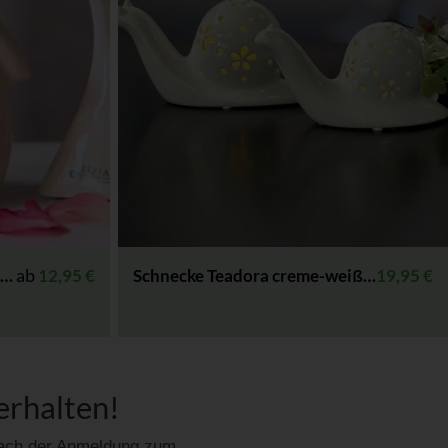
ab
-weiß
12,95
€
Schnecke Teadora creme-weiß LED
19,95
€
erhalten!
 Nach der Anmeldung zum