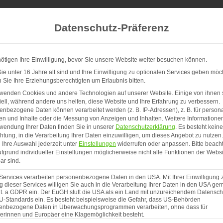
Datenschutz-Präferenz
ötigen Ihre Einwilligung, bevor Sie unsere Website weiter besuchen können.
e unter 16 Jahre alt sind und Ihre Einwilligung zu optionalen Services geben möc
Sie Ihre Erziehungsberechtigten um Erlaubnis bitten.
ro Rabatt auf deinen Einkauf von 20 Euro oder mehr! Verwende 
rwenden Cookies und andere Technologien auf unserer Website. Einige von ihnen 
ell, während andere uns helfen, diese Website und Ihre Erfahrung zu verbessern.
*Einmalig einlösbar und nicht kombinierbar*
nbezogene Daten können verarbeitet werden (z. B. IP-Adressen), z. B. für persona
en und Inhalte oder die Messung von Anzeigen und Inhalten.
Weitere Informatione
wendung Ihrer Daten finden Sie in unserer
Datenschutzerklärung
.
Es besteht keine
chtung, in die Verarbeitung Ihrer Daten einzuwilligen, um dieses Angebot zu nutzen.
Ihre Auswahl jederzeit unter
Einstellungen
widerrufen oder anpassen.
Bitte beach
Dekoset Pellano
fgrund individueller Einstellungen möglicherweise nicht alle Funktionen der Websi
Lichtkugel Cas
ar sind.
Services verarbeiten personenbezogene Daten in den USA. Mit Ihrer Einwilligung 
Ursprün
A
79,95
€
69,95
€
 dieser Services willigen Sie auch in die Verarbeitung Ihrer Daten in den USA gem
lit. a GDPR ein. Der EuGH stuft die USA als ein Land mit unzureichendem Datensch
Preis
P
U-Standards ein. Es besteht beispielsweise die Gefahr, dass US-Behörden
inkl. 19 % MwSt.
Kostenfrei
enbezogene Daten in Überwachungsprogrammen verarbeiten, ohne dass für
war:
is
erinnen und Europäer eine Klagemöglichkeit besteht.
Lieferzeit:
5 - 7 Werktag