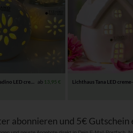
ab
Tadino LED creme-weiß
13,95
€
Lichthaus Tana LED creme
er abonnieren und 5€ Gutschein 
gen und neuste Angebote direkt in Dein E-Mail-Postfach.