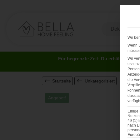
Wir ben
Wenn Si
müssen 
Für begrenzte Zeit: Du erhältst 5 Eu
Wir ve
essenzi
Persone
Anzeig
die Ver
Startseite
Unkategorisiert
Verpfli
können 
dass au
Angebot!
verfügb
Einige 
Nutzung
49 (1) 
nach E
person
Europä