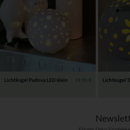
Lichtkugel Padova LED klein
19,95
€
Lichtkugel 
Newslett
Erhalte Deko-Empfehlun