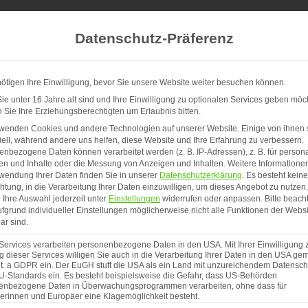
Datenschutz-Präferenz
ötigen Ihre Einwilligung, bevor Sie unsere Website weiter besuchen können.
e unter 16 Jahre alt sind und Ihre Einwilligung zu optionalen Services geben möc
Sie Ihre Erziehungsberechtigten um Erlaubnis bitten.
ro Rabatt auf deinen Einkauf von 20 Euro oder mehr! Verwende 
rwenden Cookies und andere Technologien auf unserer Website. Einige von ihnen 
ell, während andere uns helfen, diese Website und Ihre Erfahrung zu verbessern.
*Einmalig einlösbar und nicht kombinierbar*
nbezogene Daten können verarbeitet werden (z. B. IP-Adressen), z. B. für persona
en und Inhalte oder die Messung von Anzeigen und Inhalten.
Weitere Informatione
wendung Ihrer Daten finden Sie in unserer
Datenschutzerklärung
.
Es besteht keine
chtung, in die Verarbeitung Ihrer Daten einzuwilligen, um dieses Angebot zu nutzen.
Ihre Auswahl jederzeit unter
Einstellungen
widerrufen oder anpassen.
Bitte beach
Dekoset Tablet
fgrund individueller Einstellungen möglicherweise nicht alle Funktionen der Websi
und Vase Prism
ar sind.
Services verarbeiten personenbezogene Daten in den USA. Mit Ihrer Einwilligung 
Ursprün
A
47,95
€
34,95
€
 dieser Services willigen Sie auch in die Verarbeitung Ihrer Daten in den USA gem
lit. a GDPR ein. Der EuGH stuft die USA als ein Land mit unzureichendem Datensch
Preis
P
U-Standards ein. Es besteht beispielsweise die Gefahr, dass US-Behörden
inkl. 19 % MwSt.
Kostenfrei
enbezogene Daten in Überwachungsprogrammen verarbeiten, ohne dass für
war:
is
erinnen und Europäer eine Klagemöglichkeit besteht.
Lieferzeit:
5 - 7 Werktag