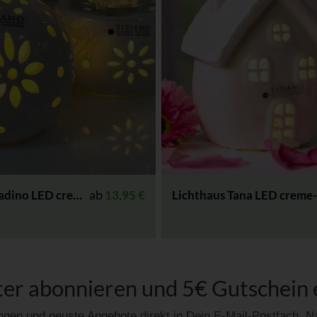
ab
Tadino LED creme-weiß
13,95
€
Lichthaus Tana LED creme
er abonnieren und 5€ Gutschein 
gen und neuste Angebote direkt in Dein E-Mail-Postfach.