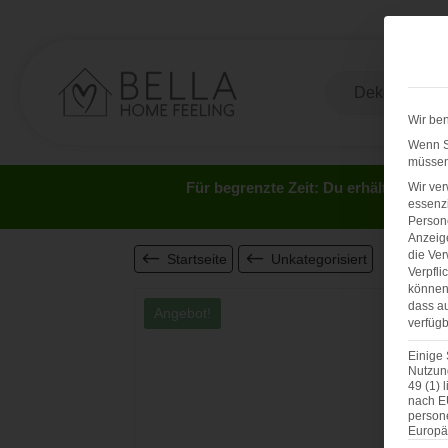
Wir ben
Wenn Si
müssen 
Für begrenzte Zeit: Du erhältst 5 Eu
Wir ve
essenzi
Persone
Anzeig
die Ver
Startseite
Unkategorisiert
Verpfli
können 
dass au
Angebot!
verfügb
Einige 
Nutzung
49 (1) 
nach E
person
Europä