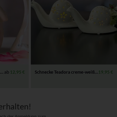
ab
-weiß
12,95
€
Schnecke Teadora creme-weiß LED
19,95
€
erhalten!
 Nach der Anmeldung zum