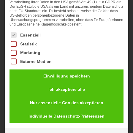
Verarbeitung Ihrer Daten in den USA gemäß Art. 49 (1) lit. a GDPR ein.
Der EuGH stuft die USA als ein Land mit unzureichendem Datenschutz
nach EU-Standards ein. Es besteht beispielsweise die Gefahr, dass
US-Behörden personenbezogene Daten in
Überwachungsprogrammen verarbeiten, ohne dass für Europäerinnen
und Europäer eine Klagemöglichkeit besteht.
Es folgt eine Liste der Service-Gruppen, für die eine Ei
Essenziell
Statistik
Marketing
Externe Medien
Einwilligung speichern
Ich akzeptiere alle
Dekoset Windlicht Ovaro LED
Nur essenzielle Cookies akzeptieren
/ Narvik mit Denia sand
Individuelle Datenschutz-Präferenzen
Ursprünglicher
Aktueller
99,95
€
89,95
€
Preis
Preis
inkl. 19 % MwSt.