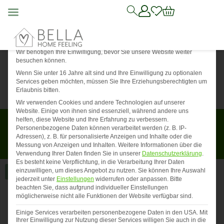
Mit die
Datenschutz-Präferenz
Wir benötigen Ihre Einwilligung, bevor Sie unsere Website weiter
besuchen können.
Wenn Sie unter 16 Jahre alt sind und Ihre Einwilligung zu optionalen
Services geben möchten, müssen Sie Ihre Erziehungsberechtigten um
Erlaubnis bitten.
Wir verwenden Cookies und andere Technologien auf unserer
Website. Einige von ihnen sind essenziell, während andere uns
helfen, diese Website und Ihre Erfahrung zu verbessern.
Für begrenzte Zeit: Du erhältst 5 Euro Rabatt auf deinen
Personenbezogene Daten können verarbeitet werden (z. B. IP-
Einkauf von 20 Euro oder mehr! Verwende einfach den
Adressen), z. B. für personalisierte Anzeigen und Inhalte oder die
Code
BHF05
im Warenkorb.
Messung von Anzeigen und Inhalten.
Weitere Informationen über die
*Einmalig einlösbar und nicht kombinierbar*
Verwendung Ihrer Daten finden Sie in unserer
Datenschutzerklärung
.
Es besteht keine Verpflichtung, in die Verarbeitung Ihrer Daten
einzuwilligen, um dieses Angebot zu nutzen.
Sie können Ihre Auswahl
Angebot!
jederzeit unter
Einstellungen
widerrufen oder anpassen.
Bitte
beachten Sie, dass aufgrund individueller Einstellungen
möglicherweise nicht alle Funktionen der Website verfügbar sind.
Einige Services verarbeiten personenbezogene Daten in den USA. Mit
Ihrer Einwilligung zur Nutzung dieser Services willigen Sie auch in die