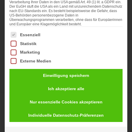
Verarbeitung Ihrer Daten in den USA gemäß Art. 49 (1) lit. a GDPR ein.
Der EuGH stuft die USA als ein Land mit unzureichendem Datenschutz
nach EU-Standards ein. Es besteht beispielsweise die Gefahr, dass
US-Behörden personenbezogene Daten in
Überwachungsprogrammen verarbeiten, ohne dass für Europäerinnen
und Europäer eine Klagemöglichkeit besteht.
Es folgt eine Liste der Service-Gruppen, für die eine Ei
Essenziell
Statistik
Marketing
Externe Medien
Einwilligung speichern
Ich akzeptiere alle
Hasenpaar Eddi 17cm creme-
Nur essenzielle Cookies akzeptieren
weiß
Individuelle Datenschutz-Präferenzen
18,95
€
inkl. 19 % MwSt.